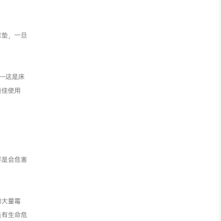
床垫，一旦
—这是床
最佳使用
样是会危害
的大量霉
是有生命危