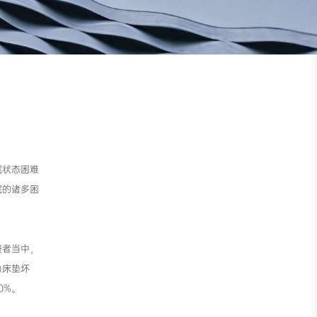
眠状态困难
眠的诸多困
费者当中，
为床垫坏
0%。