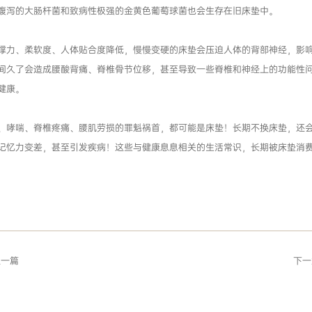
腹泻的大肠杆菌和致病性极强的金黄色葡萄球菌也会生存在旧床垫中。
撑力、柔软度、人体贴合度降低，慢慢变硬的床垫会压迫人体的背部神经，影
间久了会造成腰酸背痛、脊椎骨节位移，甚至导致一些脊椎和神经上的功能性
健康。
、哮喘、脊椎疼痛、腰肌劳损的罪魁祸首，都可能是床垫！长期不换床垫，还
记忆力变差，甚至引发疾病！这些与健康息息相关的生活常识，长期被床垫消
上一篇
下一