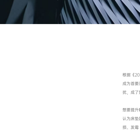
根据《2
成为首要
扰，成了
想要提升
认为床垫
损、发霉