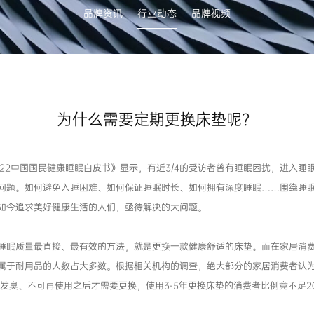
品牌资讯
行业动态
品牌视频
为什么需要定期更换床垫呢？
022中国国民健康睡眠白皮书》显示，有近3/4的受访者曾有睡眠困扰，进入睡
问题。如何避免入睡困难、如何保证睡眠时长、如何拥有深度睡眠……围绕睡
如今追求美好健康生活的人们，亟待解决的大问题。
睡眠质量最直接、最有效的方法，就是更换一款健康舒适的床垫。而在家居消
属于耐用品的人数占大多数。根据相关机构的调查，绝大部分的家居消费者认
 发臭、不可再使用之后才需要更换，使用3-5年更换床垫的消费者比例竟不足2