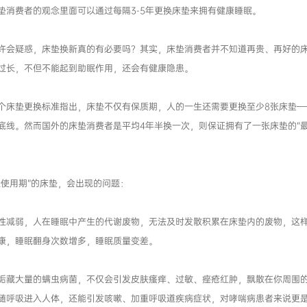
垫消费者的观念里面可以通过每隔3-5年更换床垫来拥有健康睡眠。
许会疑惑，床垫换新真的有必要吗？其实，床垫消费者并不知道再贵、再好的
过长，不但不能起到助眠作用，还会有健康隐患。
个床垫更换标准指出，床垫不仅有保质期，人的一生还需要更换至少8张床垫—
底线。然而国外的床垫消费者是平均4年半换一次，则保证拥有了一张床垫的“
佳使用期”的床垫，会出现的问题：
性减弱，人在睡眠中产生的代谢废物，无法及时发散积累在床垫内的废物，这
康，睡眠翻身次数增多，睡眠质量变差。
垢藏大量的螨虫病菌，不仅会引发皮肤瘙痒、过敏、痤疮红肿，飘散在你周围
随呼吸进入人体，还能引发咳嗽、加重呼吸道疾病症状，对哮喘病患者来说更