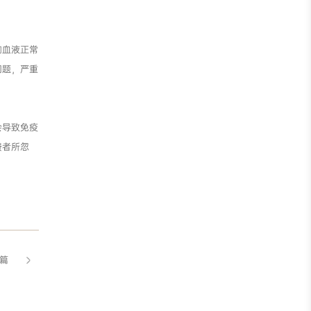
响血液正常
问题，严重
会导致免疫
费者所忽
篇