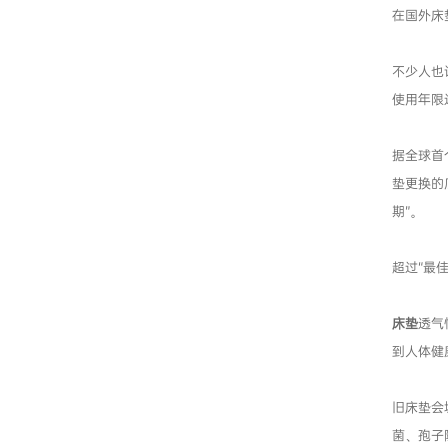
在国外床
不少人也
使用年限
据全球首
垫更换的
期”。
超过“最
床垫
透气
到人体健
旧床垫会
菌、孢子