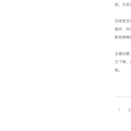
险。引发
旧床垫支
循环，时
影响脊椎
尘螨过敏
力下降、
视。