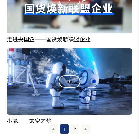
走进央国企——国货焕新联盟企业
小驰——太空之梦
<
1
2
>