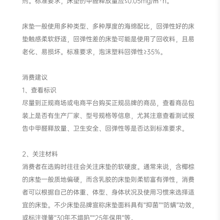
剂。标准要求，床垫的甲醛释放量应≤0.05mg/㎡·h。
床垫一般使用多种类型、多种厚度的海绵配比，回弹性好的床
垫触感柔软舒适，回弹性差的床垫可能是使用了回收料，且易
老化、易损坏。标准要求，泡沫塑料回弹性≥35%。
消费建议
1、查看标识
尽量到正规商场或电商平台购买正规品牌的商品，查看商品包
装上是否有生产厂家、型号规格等信息，尤其注意查看测试报
告中甲醛释放量、卫生安全、回弹性等是否达到标准要求。
2、关注材料
消费者在选购时往往会关注床垫的软硬度。通常来说，含椰棕
的床垫一般质地偏硬，而含乳胶的床垫则柔韧富有弹性，消费
者可以根据自己的体重、体型、身体状况及使用习惯来选择适
宜的床垫。不少床垫品牌宣称床垫面料具有“抑菌”“防螨”功效，
或标注弹簧“30年不塌陷”“25年保用”等。