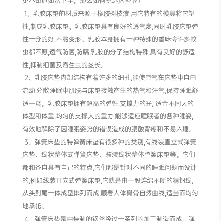
更不知道如从下手。那么如何挑选床垫呢？
1、乳胶床垫的材质来源于橡胶树枝液,用它特有的模具将它塑
性,制成乳胶床垫。乳胶床垫具有良好的透气度,同时乳胶床垫弹
性十分的好,不易变形。乳胶本身拥有一种特殊的香味令许多蚊
虫都不愿,透气防菌,防瞒,乳胶的分子结构特殊,具有良好的舒适
性,抑制细菌及寄生虫的兹长。
2、乳胶床垫内部结构有着许多的细孔,能使空气在床垫中自由
流动,分散睡眠中肌肤与床垫接触产生的热气和汗气,保持睡眠舒
适干爽。乳胶床垫拥有超高的弹性,支撑力的好, 适合不同人的
体型和体重,均匀的支撑人的重力,能够适应睡眠者的各种睡姿,
有效地解除了因睡眠姿势的错误造成的腰酸背疼和不易入睡。
3、弹簧床垫的特弹簧床垫有很多种的类别,有线装直立式弹簧
床垫、线状整体式弹簧床垫、袋装线状整体弹簧床垫等。它们
都和各自具有自己的特点,它们都是针对不同的睡眠问题而设计
的,例如线装直立式弹簧床垫,它就是由一股连绵不断的精钢线,
从头到尾一体成型排列而成,顺着人体脊骨自然曲线,适当而均匀
地承托。
4、弹簧床垫是由特制的钢丝经过一系列的加工制造而成。弹