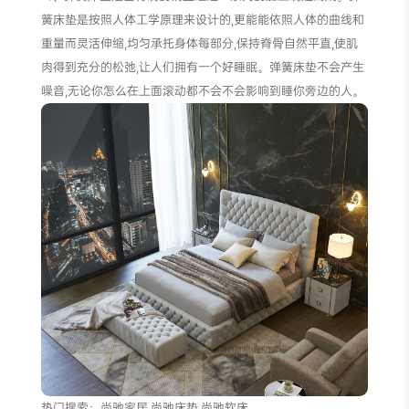
簧床垫是按照人体工学原理来设计的,更能能依照人体的曲线和
重量而灵活伸缩,均匀承托身体每部分,保持脊骨自然平直,使肌
肉得到充分的松弛,让人们拥有一个好睡眠。弹簧床垫不会产生
噪音,无论你怎么在上面滚动都不会不会影响到睡你旁边的人。
热门搜索：尚驰家居,尚驰床垫,尚驰软床